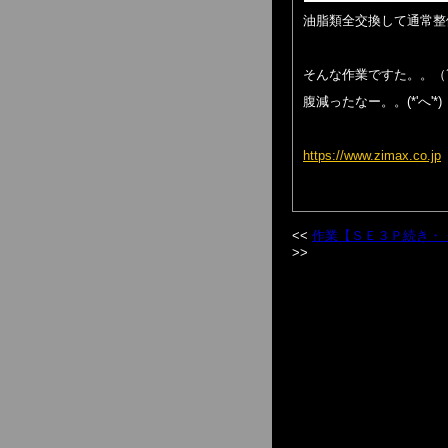
油脂類全交換して通常整
そんな作業ですた。。（
腹減ったなー。。(*'へ'*)
https://www.zimax.co.jp
作業【ＳＥ３Ｐ続き・・・】