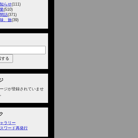
知らせ
(111)
業
(510)
間話
(371)
味、旅
(39)
ジ
ージが登録されていませ
。
ク
ャラリー
スワード再発行