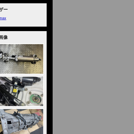
ザー
max
画像