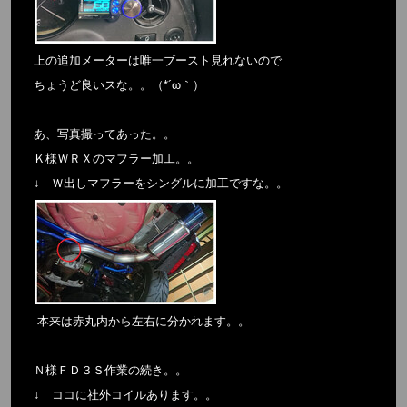
上の追加メーターは唯一ブースト見れないので
ちょうど良いスな。。（*´ω｀）
あ、写真撮ってあった。。
Ｋ様ＷＲＸのマフラー加工。。
↓ Ｗ出しマフラーをシングルに加工ですな。。
本来は赤丸内から左右に分かれます。。
Ｎ様ＦＤ３Ｓ作業の続き。。
↓ ココに社外コイルあります。。