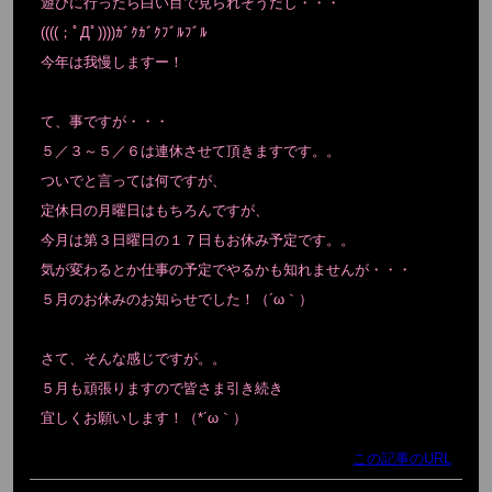
遊びに行ったら白い目で見られそうだし・・・
((((；ﾟДﾟ))))ｶﾞｸｶﾞｸﾌﾞﾙﾌﾞﾙ
今年は我慢しますー！
て、事ですが・・・
５／３～５／６は連休させて頂きますです。。
ついでと言っては何ですが、
定休日の月曜日はもちろんですが、
今月は第３日曜日の１７日もお休み予定です。。
気が変わるとか仕事の予定でやるかも知れませんが・・・
５月のお休みのお知らせでした！（´ω｀）
さて、そんな感じですが。。
５月も頑張りますので皆さま引き続き
宜しくお願いします！（*´ω｀）
この記事のURL