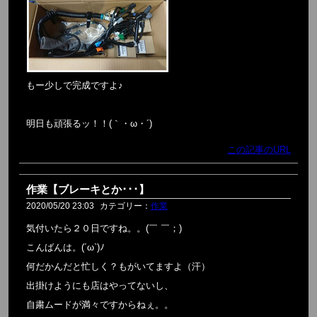
もー少しで完成ですよ♪
明日も頑張るッ！！(｀・ω・´)
この記事のURL
作業【ブレーキとか･･･】
2020/05/20 23:03
カテゴリー：
作業
気付いたら２０日ですね。。(￣ ￣；)
こんばんは。(´ω`)ﾉ
何だかんだと忙しく？もがいてますよ（汗）
出掛けようにも店はやってないし、
自粛ムードが満々ですからねぇ。。