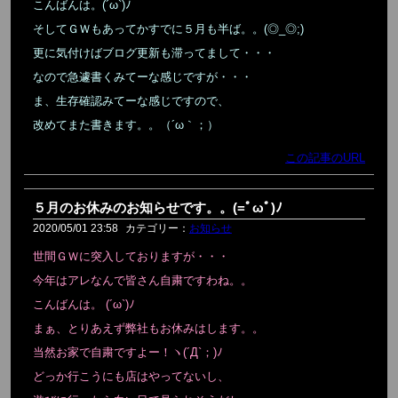
こんばんは。(´ω`)ﾉ
そしてＧＷもあってかすでに５月も半ば。。(◎_◎;)
更に気付けばブログ更新も滞ってまして・・・
なので急遽書くみてーな感じですが・・・
ま、生存確認みてーな感じですので、
改めてまた書きます。。（´ω｀；）
この記事のURL
５月のお休みのお知らせです。。(=ﾟωﾟ)ﾉ
2020/05/01 23:58
カテゴリー：
お知らせ
世間ＧＷに突入しておりますが・・・
今年はアレなんで皆さん自粛ですわね。。
こんばんは。 (´ω`)ﾉ
まぁ、とりあえず弊社もお休みはします。。
当然お家で自粛ですよー！ヽ(´Д`；)ﾉ
どっか行こうにも店はやってないし、