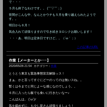
で・・・
５月も終了なわけです。。 (￣▽￣；)
世間がこんな中、なんとかウチも５月を乗り越えられたようで
す。。
明日から６月！
気合入れて頑張りますので引き続きヨロシクお願いします！
・・・あ、明日は定休日ですけど。。（´ω｀；）
この記事のURL
作業【メーターとか･･･】
2020/05/26 21:54
カテゴリー：
作業
とうとう東京も緊急事態宣言解除ッス！
まぁ、かと言ってすぐにどーのってのは無いスね。。
暫くは今までと同じよーな感じなのでしょう。。
６月に入ったら飯でも食いに行きたいなー♪
こんばんは。 (´ω`)ﾉ
気を緩めずに、も少し皆さん頑張りましょう！