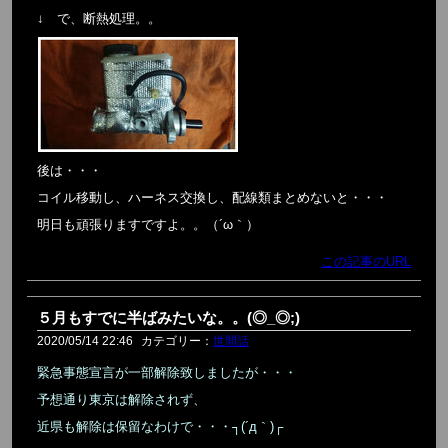
↓ で、断熱処理。。
後は・・・
コイル移動し、ハーネス交換し、配線類まとめないと・・・
明日も頑張りますですよ。。（´ω｀）
この記事のURL
５月もすでに半ばみたいな。。(◎_◎;)
2020/05/14 22:46
カテゴリー：
世間話
緊急事態宣言が一部解除致しましたが・・・
予想通り東京は解除されず、
近県も解除は保留なわけで・・・┐(´д｀)┌