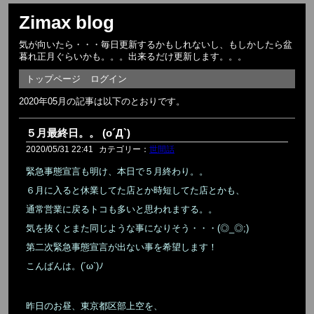
Zimax blog
気が向いたら・・・毎日更新するかもしれないし、もしかしたら盆
暮れ正月ぐらいかも。。。出来るだけ更新します。。。
トップページ
ログイン
2020年05月の記事は以下のとおりです。
５月最終日。。 (o´Д`)
2020/05/31 22:41
カテゴリー：
世間話
緊急事態宣言も明け、本日で５月終わり。。
６月に入ると休業してた店とか時短してた店とかも、
通常営業に戻るトコも多いと思われまする。。
気を抜くとまた同じような事になりそう・・・(◎_◎;)
第二次緊急事態宣言が出ない事を希望します！
こんばんは。(´ω`)ﾉ
昨日のお昼、東京都区部上空を、