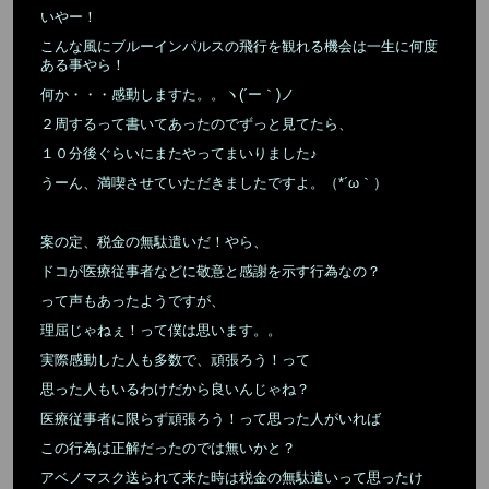
いやー！
こんな風にブルーインパルスの飛行を観れる機会は一生に何度
ある事やら！
何か・・・感動しますた。。ヽ(´ー｀)ノ
２周するって書いてあったのでずっと見てたら、
１０分後ぐらいにまたやってまいりました♪
うーん、満喫させていただきましたですよ。（*´ω｀）
案の定、税金の無駄遣いだ！やら、
ドコが医療従事者などに敬意と感謝を示す行為なの？
って声もあったようですが、
理屈じゃねぇ！って僕は思います。。
実際感動した人も多数で、頑張ろう！って
思った人もいるわけだから良いんじゃね？
医療従事者に限らず頑張ろう！って思った人がいれば
この行為は正解だったのでは無いかと？
アベノマスク送られて来た時は税金の無駄遣いって思ったけ