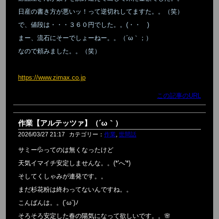
日産の書き方が悪いッ！って逆切れしてますた。。（笑）
で、値段は・・・３６０円でした。。(・・ )
まー、流石にそーでしょーねー。。（´ω｀；）
なので頼みました。。（笑）
https://www.zimax.co.jp
この記事のURL
作業【アルテッツァ】（´ω｀）
2026/03/27 21:17
カテゴリー：
作業
,
世間話
サミー💦ってのは無くなったけど
天気イマイチ安定しませんな。。(*'へ'*)
そしてくしゃみが連発です。。
まだ杉花粉は終わってないんですね。。
こんばんは。。(´ω`)ﾉ
そろそろ安定した春の陽気になって欲しいです。。🌸