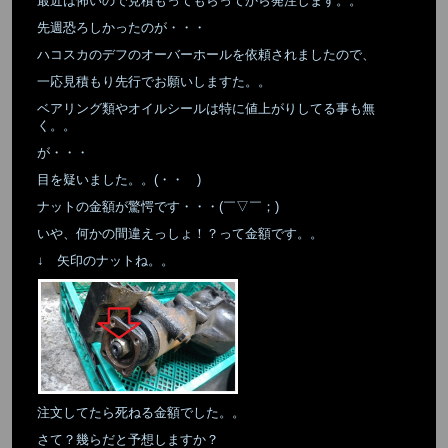
最近は怖いので見積もってもらってから発注します。。
先週恐ろしかったのが・・・
ハコスカのデフのオーバーホールを依頼されましたので、
一応見積もり先行でお願いしますた。。
ベアリング類やオイルシールは特に値上がりしてる事も無
く。。
が・・・
目を疑いました。。(・・ )
ナットの金額が驚愕です・・・(￣▽￣；)
いや、何かの間違えっしょ！？って金額です。。
↓ 矢印のナットね。。
注文してたら死ねる金額でした。。
さて？幾らだと予想しますか？