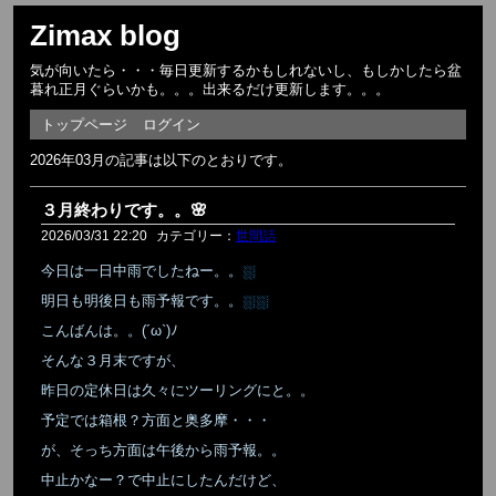
Zimax blog
気が向いたら・・・毎日更新するかもしれないし、もしかしたら盆
暮れ正月ぐらいかも。。。出来るだけ更新します。。。
トップページ
ログイン
2026年03月の記事は以下のとおりです。
３月終わりです。。🌸
2026/03/31 22:20
カテゴリー：
世間話
今日は一日中雨でしたねー。。
⛆
明日も明後日も雨予報です。。
⛆⛆
こんばんは。。(´ω`)ﾉ
そんな３月末ですが、
昨日の定休日は久々にツーリングにと。。
予定では箱根？方面と奥多摩・・・
が、そっち方面は午後から雨予報。。
中止かなー？で中止にしたんだけど、