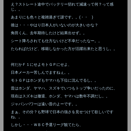
え？ストレート途中でバッテリー切れて減速って何？って感
じ。。
あまりにも色々と複雑過ぎて謎です。。(・・ )
後は・・・やはり日本人がいないのが大きいかな？
角田くん、去年期待したけど結果出せず。。
シート降ろされても仕方ないけど不幸だったなー。。
たらればだけど、移籍しなかった方が活躍出来たと思うし。。
何だかＦ１にせよモトＧＰにせよ、
日本メーカー苦しんでますねぇ。。
モトＧＰはホンダもヤマハも下位に沈んでるし。。
昔はホンダ、ヤマハ、スズキでいつもトップ争いだったのに、
現在はスズキは撤退、ホンダ、ヤマハは数年不調だし。。
ジャパンパワーは遠い昔のよーです。。
まぁ、その分？も野球で日本の強さを見せつけて欲しいです
ね。。
しかし・・・ＷＢＣ予選リーグ観てたら、