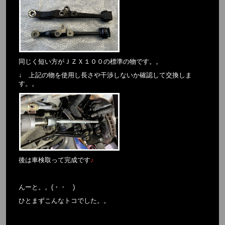
同じく短い方がＪＺＸ１００の標準の物です。。
↓ 上記の物を使用し長さや干渉しないか確認して交換しま
す。。
後は車検取って完成です
♪
んーと。。(・・ )
ひとまずこんなトコでした。。