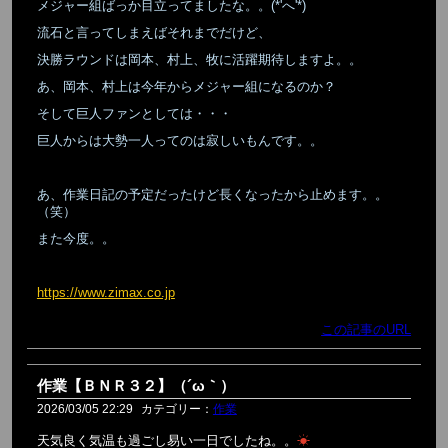
メジャー組ばっか目立ってましたな。。(*'へ'*)
流石と言ってしまえばそれまでだけど、
決勝ラウンドは岡本、村上、牧に活躍期待しますよ。。
あ、岡本、村上は今年からメジャー組になるのか？
そして巨人ファンとしては・・・
巨人からは大勢一人ってのは寂しいもんです。。
あ、作業日記の予定だったけど長くなったから止めます。。
（笑）
また今度。。
https://www.zimax.co.jp
この記事のURL
作業【ＢＮＲ３２】（´ω｀）
2026/03/05 22:29
カテゴリー：
作業
天気良く気温も過ごし易い一日でしたね。。
☀