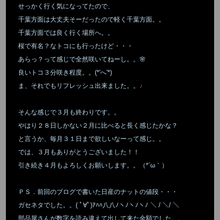
せっかく行く気になってたので、
千葉方面は大丈夫そーだったので軽く千葉方面。。
千葉方面では良く行く場所へ。。
桜で有名？なトコにも行ったけど・・・
あらっ？って感じで全然咲いてねーし。。🌸
良いトコ３分咲き程度。。(*'へ'*)
ま、それでもリフレッシュ出来ました。。
♪
そんな感じで３月も終わりです。。
やはり２８日しかない２月に比べると長く感じたかな？
と言うか、毎月３１日まで欲しいなーって感じ。。
では、３月もありがとうございました！！
引き続き４月もよろしくお願いします。。（*´ω｀）
ＰＳ．前回のブログで書いた日産のナットの値段・・・
ガセネタでした。。( ﾟ∀ﾟ)ｱﾊﾊ八八ﾉヽﾉヽﾉヽﾉ ＼ / ＼/ ＼
部品屋さんが数字を読み違えて出して来た金額でした。。