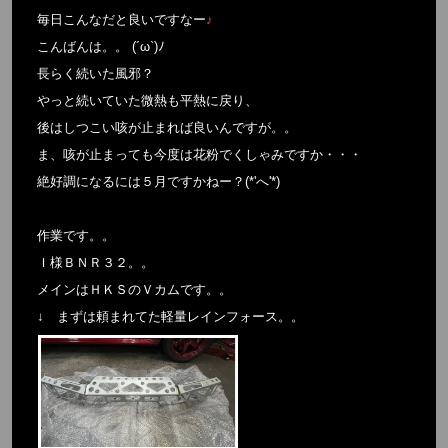
毎日こんなだと良いですなー
♪
こんばんは。。 (´ω`)ﾉ
長らく続いた風邪？
やっと続いていた微熱も平熱に戻り、
後はしつこい咳が止まれば良いんですが。。
ま、咳が止まっても今度は花粉でくしゃみですか・・・
絶好調になるには５月ですかねー？(*'へ'*)
作業です。。
Ｉ様ＢＮＲ３２。。
メインはＨＫＳのＶカムです。。
↓ まずは頼まれてた軽量レインフォース。。