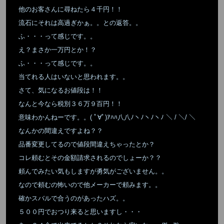
他のお客さんに尋ねたら４千円！！
流石にそれは高過ぎかぁ。。との返答。。
ふ・・・って感じです。。
え？まさか一万円とか！？
ふ・・・って感じです。。
当てれる人はいないと思われます。。
さて、気になるお値段は！！
なんと今なら税別３６万９百円！！
意味わかんねーです。。( ﾟ∀ﾟ)ｱﾊﾊ八八ﾉヽﾉヽﾉヽﾉ ＼ / ＼/ ＼
なんかの間違えですよね？？
品番変更してるので値段間違えちゃったとか？
コレ頼むとその金額請求されるのでしょーか？？
頼んでみたい気もしますが勇気がございません。。
なので頼むの怖いので他メーカーで頼みます。。
確かスバルで合うのがあったハズ。。
５００円でおつり来ると思いますし・・・