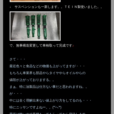
↓ サスペンションも一新します。。ＴＥＩＮ製使いました。。
で、無事構造変更して車検取って完成です
♪
さて・・・
最近色々と食品などの物価も上がってますが・・・
もちろん車業界も部品やらタイヤやらオイルやらの
値段が上がっておりまする。。
まぁ、特に油製品は仕方ない事だと思われますね。。
が・・・
中には全く理解出来ない値上がり方をしてるのも・・・
特にニッサンですよねー。。(*'へ'*)