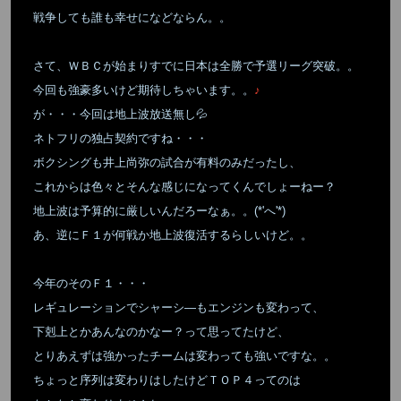
戦争しても誰も幸せになどならん。。
さて、ＷＢＣが始まりすでに日本は全勝で予選リーグ突破。。
今回も強豪多いけど期待しちゃいます。。
♪
が・・・今回は地上波放送無し💦
ネトフリの独占契約ですね・・・
ボクシングも井上尚弥の試合が有料のみだったし、
これからは色々とそんな感じになってくんでしょーねー？
地上波は予算的に厳しいんだろーなぁ。。(*'へ'*)
あ、逆にＦ１が何戦か地上波復活するらしいけど。。
今年のそのＦ１・・・
レギュレーションでシャーシ―もエンジンも変わって、
下剋上とかあんなのかなー？って思ってたけど、
とりあえずは強かったチームは変わっても強いですな。。
ちょっと序列は変わりはしたけどＴＯＰ４ってのは