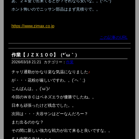
あ、２４金で出来てるとか？それなら安いな。。(*'へ'*)
ホント怖いのでニッサン部品はまず見積りで。。
https://www.zimax.co.jp
この記事のURL
作業【ＪＺＸ１００】（*´ω｀）
2026/03/18 21:21
カテゴリー：
作業
チャリ通勤がかなり楽な気温になりました
♪
が・・・花粉が厳しいですわ。。(´ヘ｀;)
こんばんは。。(´ω`)ﾉ
今回のＷＢＣはベネズエラが優勝でしたね。。
日本も頑張ったけど残念でした。。
次回は・・・大谷サンはどーなんだろー？
また出るのかな？
その間に新しい強力な戦力が出て来ると良いですな。。
Ｆ１中国ＧＰは・・・