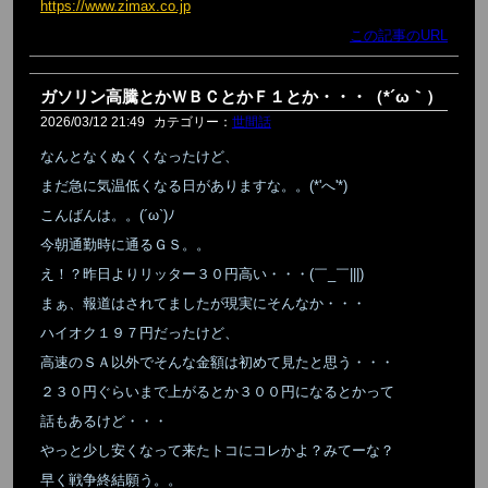
https://www.zimax.co.jp
この記事のURL
ガソリン高騰とかＷＢＣとかＦ１とか・・・（*´ω｀）
2026/03/12 21:49
カテゴリー：
世間話
なんとなくぬくくなったけど、
まだ急に気温低くなる日がありますな。。(*'へ'*)
こんばんは。。(´ω`)ﾉ
今朝通勤時に通るＧＳ。。
え！？昨日よりリッター３０円高い・・・(￣_￣|||)
まぁ、報道はされてましたが現実にそんなか・・・
ハイオク１９７円だったけど、
高速のＳＡ以外でそんな金額は初めて見たと思う・・・
２３０円ぐらいまで上がるとか３００円になるとかって
話もあるけど・・・
やっと少し安くなって来たトコにコレかよ？みてーな？
早く戦争終結願う。。