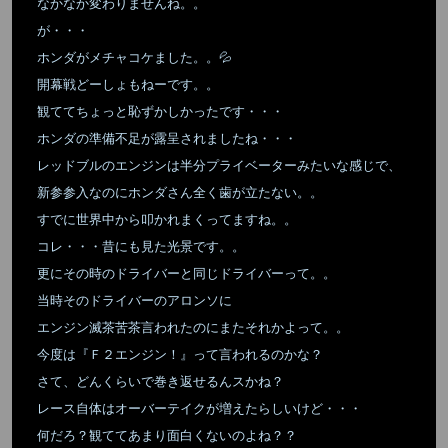
なかなか変わりませんね。。
が・・・
ホンダがメチャコケました。。💦
開幕戦どーしょもねーです。。
観ててちょっと恥ずかしかったです・・・
ホンダの準備不足が露呈されましたね・・・
レッドブルのエンジンは半分プライベーターみたいな感じで、
新参参入なのにホンダさん全く歯が立たない。。
すでに世界中から叩かれまくってますね。。
コレ・・・昔にも見た光景です。。
更にその時のドライバーと同じドライバーって。。
当時そのドライバーのアロンソに
エンジン滅茶苦茶言われたのにまたそれかよって。。
今度は『Ｆ２エンジン！』って言われるのかな？
さて、どんくらいで巻き返せるんスかね？
レース自体はオーバーテイクが増えたらしいけど・・・
何だろ？観ててあまり面白くないのよね？？