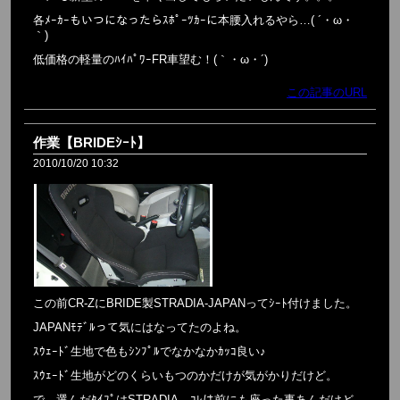
各ﾒｰｶｰもいつになったらｽﾎﾟｰﾂｶｰに本腰入れるやら…( ´・ω・
｀)
低価格の軽量のﾊｲﾊﾟﾜｰFR車望む！(｀・ω・´)
この記事のURL
作業【BRIDEｼｰﾄ】
2010/10/20 10:32
この前CR-ZにBRIDE製STRADIA-JAPANってｼｰﾄ付けました。
JAPANﾓﾃﾞﾙって気にはなってたのよね。
ｽｳｪｰﾄﾞ生地で色もｼﾝﾌﾟﾙでなかなかｶｯｺ良い♪
ｽｳｪｰﾄﾞ生地がどのくらいもつのかだけが気がかりだけど。
で、選んだﾀｲﾌﾟはSTRADIA。ｺﾚは前にも座った事あんだけど、