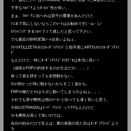
下手なﾌﾙﾊﾞｹよりﾎｰﾙﾄﾞ性が良い。
まぁ、ﾌﾙﾊﾞｹに比べれば若干の重量があんだけど、
ｿｺまで気にしないならこのｼｰﾄはお勧めです(・ω・)ノ
ﾘｸﾗｲﾆﾝｸﾞするﾌﾙﾊﾞｹって感じだと思って下さい。
でも最近のBRIDE製ｼｰﾄは良いよねぇ。
ｳﾁのFDはZETAⅢのｶｰﾎﾞﾝｱﾗﾐﾄﾞと助手席にARTISⅢのｶｰﾎﾞﾝｱﾗﾐ
ﾄﾞ
なんだけど、特にｶｰﾎﾞﾝｱﾗﾐﾄﾞのﾓﾃﾞﾙは本当に良い！
（値段がFRPの約倍するのが欠点だが。。。）
座って肩を揺すっても全然動かない。
Gが掛かった時に動かないからすごく楽かも。
FRPの物だとやはり少し動いてしまうのよねぇ。。。
それでも形や剛性は他のﾒｰｶｰと比べても凄く良いと思う。
今回のSTRADIAはｽｰﾊﾟｰｱﾗﾐﾄﾞってﾔﾂなんだけど、
ｺﾚも剛性が高くて良いのでは。
自分の好みだけで言えば、裏の表面の見た目はｶｰﾎﾞﾝｱﾗﾐﾄﾞより
も