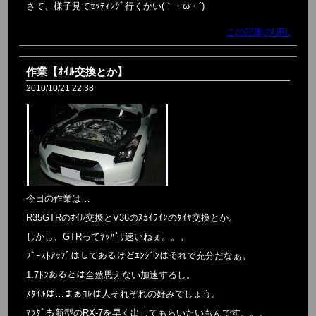
さて、様子見てｾｯﾃｨﾝｸﾞ行くかい(｀・ω・´)
この記事のURL
作業【ｵｲﾙ交換とか】
2010/10/21 22:38
今日の作業は…
R35GTRのｵｲﾙ交換とV36のｽｶｲﾗｲﾝのﾀｲﾔ交換とか。
しかし、GTRってﾔｯﾊﾟﾘ速いねぇ。。。
ﾌﾞｰｽﾄｱｯﾌﾟはしてあるけどｴﾝｼﾞﾝはそれで充分だなぁ。
1.7ﾄﾝあるとは全然思えない加速するし。
ｽﾀｲﾙは…まぁｺﾚは人それぞれの好みでしょう。
ﾏﾂﾀﾞも新型のRX-7を早く出してもらいたいもんです。。。