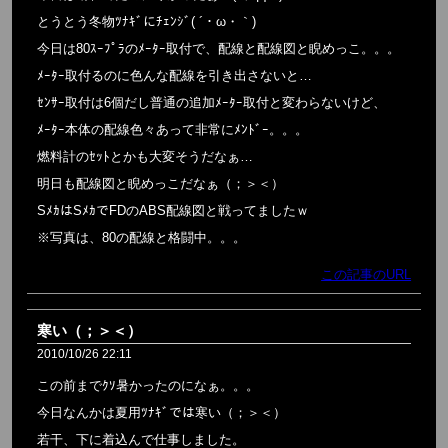
とうとう冬物ﾂﾅｷﾞにﾁｪﾝｼﾞ( ´・ω・｀)
今日は80ｽｰﾌﾟﾗのﾒｰﾀｰ取付で、配線と配線図と睨めっこ。。。
ﾒｰﾀｰ取付るのに色んな配線を引き出さないと…
ｾﾝｻｰ取付は6個だし普通の追加ﾒｰﾀｰ取付と変わらないけど、
ﾒｰﾀｰ本体の配線色々あって非常にﾒﾝﾄﾞｰ。。。
燃料計のｾｯﾄとかも大変そうだなぁ…
明日も配線図と睨めっこだなぁ（；＞＜）
SﾒｶはSﾒｶでFDのABS配線図と戦ってましたｗ
※写真は、80の配線と格闘中。。。
この記事のURL
寒い（；＞＜）
2010/10/26 22:11
この前までｸｿ暑かったのになぁ。。。
今日なんかは夏用ﾂﾅｷﾞでは寒い（；＞＜）
若干、下に着込んで仕事しました。