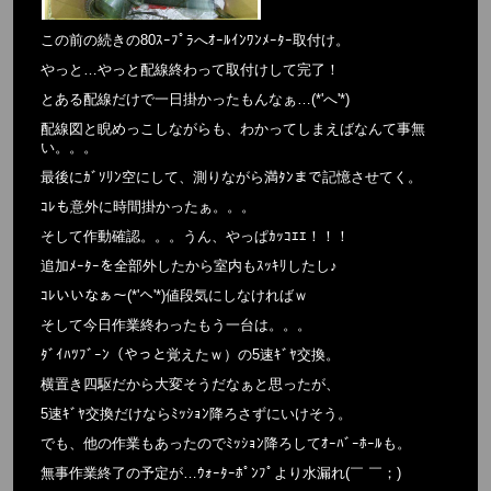
この前の続きの80ｽｰﾌﾟﾗへｵｰﾙｲﾝﾜﾝﾒｰﾀｰ取付け。
やっと…やっと配線終わって取付けして完了！
とある配線だけで一日掛かったもんなぁ…(*'へ'*)
配線図と睨めっこしながらも、わかってしまえばなんて事無
い。。。
最後にｶﾞｿﾘﾝ空にして、測りながら満ﾀﾝまで記憶させてく。
ｺﾚも意外に時間掛かったぁ。。。
そして作動確認。。。うん、やっぱｶｯｺｴｴ！！！
追加ﾒｰﾀｰを全部外したから室内もｽｯｷﾘしたし♪
ｺﾚいいなぁ～(*'へ'*)値段気にしなければｗ
そして今日作業終わったもう一台は。。。
ﾀﾞｲﾊﾂﾌﾞｰﾝ（やっと覚えたｗ）の5速ｷﾞﾔ交換。
横置き四駆だから大変そうだなぁと思ったが、
5速ｷﾞﾔ交換だけならﾐｯｼｮﾝ降ろさずにいけそう。
でも、他の作業もあったのでﾐｯｼｮﾝ降ろしてｵｰﾊﾞｰﾎｰﾙも。
無事作業終了の予定が…ｳｫｰﾀｰﾎﾟﾝﾌﾟより水漏れ(￣ ￣；)