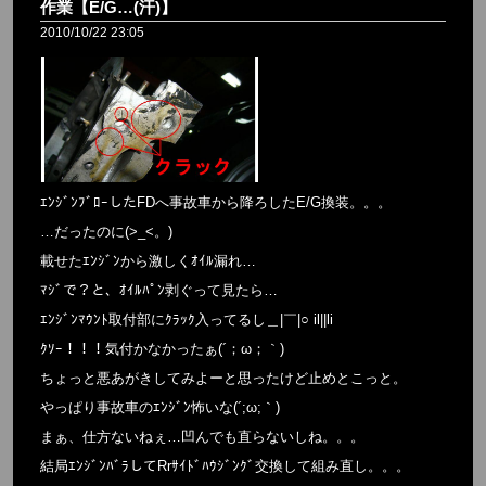
作業【E/G…(汗)】
2010/10/22 23:05
ｴﾝｼﾞﾝﾌﾞﾛｰしたFDへ事故車から降ろしたE/G換装。。。
…だったのに(>_<。)
載せたｴﾝｼﾞﾝから激しくｵｲﾙ漏れ…
ﾏｼﾞで？と、ｵｲﾙﾊﾟﾝ剥ぐって見たら…
ｴﾝｼﾞﾝﾏｳﾝﾄ取付部にｸﾗｯｸ入ってるし＿|￣|○ il||li
ｸｿｰ！！！気付かなかったぁ(´；ω；｀)
ちょっと悪あがきしてみよーと思ったけど止めとこっと。
やっぱり事故車のｴﾝｼﾞﾝ怖いな(´;ω;｀)
まぁ、仕方ないねぇ…凹んでも直らないしね。。。
結局ｴﾝｼﾞﾝﾊﾞﾗしてRrｻｲﾄﾞﾊｳｼﾞﾝｸﾞ交換して組み直し。。。