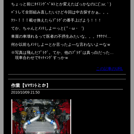
ちょっと前にﾀｲﾐﾝｸﾞﾍﾞﾙﾄとか変えたばっかなのに(´;ω;｀)
ﾊﾞﾗして全部組み直したいけど今回は中古探すかぁ。。。
ｸｿｰ！！！載せ換えたらﾌﾟﾗｸﾞの番手上げよう！！！
てか、ちゃんとﾒﾝﾃしよーっと( "・ω・゛)
車屋の車壊れるって医者の不摂生みたいな。。。ﾅｻｹﾅｲ…
何か以前もﾒﾝﾃしよーとか言ったよ―な言わないよーなｗ
※写真は飛んだﾌﾟﾗｸﾞ。てか、他のﾌﾟﾗｸﾞは真っ白だった…
現車合わせでｾｯﾃｨﾝｸﾞすっかｗ
この記事のURL
作業【Vﾏｳﾝﾄとか】
2010/10/09 21:50