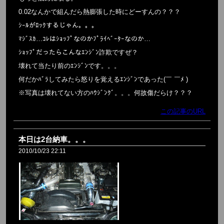
0.02なんかで組んだら熱膨張した時にどーすんの？？？
ｼｰﾙがﾛｯｸするじゃん。。。
ﾏｼﾞｽｶ…ｺﾚはｼｮｯﾌﾟなのかﾌﾟﾗｲﾍﾞｰﾀｰなのか…
ｼｮｯﾌﾟだったらこんなｴﾝｼﾞﾝ詐欺ですぜ？
壊れて当たり前のｴﾝｼﾞﾝです。。。
何だかﾊﾞﾗしてみたら怒りを覚えるｴﾝｼﾞﾝであった(￣ ￣ﾒ )
※写真は壊れてない方のﾊｳｼﾞﾝｸﾞ。。。何故傷だらけ？？？
この記事のURL
本日は2台納車。。。
2010/10/23 22:11