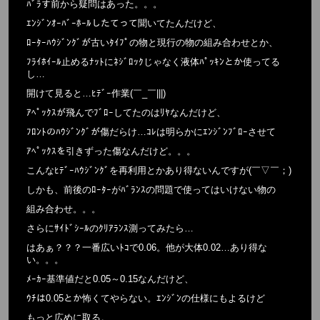
ﾊﾞﾗす前から疑問はあった。。。
ｴﾝｼﾞﾝｵｰﾊﾞｰﾎｰﾙしたてって聞いてたんだけど、
ﾛｰﾀｰﾊｳｼﾞﾝｸﾞが古いﾀｲﾌﾟの物と現行の物の組み合わせとか、
ﾌﾗｲﾎｲｰﾙ止めるﾅｯﾄにﾈｼﾞﾛｯｸじゃなく液体ﾊﾟｯｷﾝとか使ってる
し…
開けて見ると…ﾋﾃﾞｰ作業(￣_￣|||)
ｱﾍﾟｯｸｽが飛んでﾌﾞﾛｰしてたのはﾘﾔなんだけど、
ﾌﾛﾝﾄのﾊｳｼﾞﾝｸﾞが傷だらけ…ｺﾚは明らかにｴﾝｼﾞﾝﾌﾞﾛｰさせて
ｱﾍﾟｯｸｽを引きずった傷なんだけど。。。
こんなﾋﾃﾞｰﾊｳｼﾞﾝｸﾞを再利用とかあり得ないんですが(￣▽￣；)
しかも、前後のﾛｰﾀｰがﾊﾞﾗﾝｽの問題で使ってはいけない物の
組み合わせ。。。
さらにｻｲﾄﾞｼｰﾙのｸﾘｱﾗﾝｽ測ってみたら…
はあぁ？？？一番広いﾄｺで0.06。他が大体0.02…あり得な
い。。。
ﾒｰｶｰ基準値だと0.05～0.15なんだけど、
ｳﾁは0.05とか怖くてやらない。ｴﾝｼﾞﾝの仕様にもよるけど
もっと広めに取る。