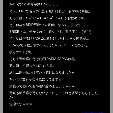
ｽｰﾊﾟｰｱﾗﾐﾄﾞの方が好きかも。。。
まぁ、FRPでも何の問題も無いけれど、お財布に余裕が
ある方は、ｶｰﾎﾞﾝｱﾗﾐﾄﾞやｽｰﾊﾟｰｱﾗﾐﾄﾞがお勧めです。
と、何故かBRIDE製ｼｰﾄの宣伝になってしまった。。。
BRIDEさん、何かくれても良いです。寧ろ下さい(´∀｀*)
で、話は戻るけどCR-Zに取付けしたﾄｺ大きな問題が…
CR-Zって何故か前のｼｰﾄだけｸﾞﾚｰ？ｼﾙﾊﾞｰ？なのよね。
後ろのｼｰﾄは黒。
そして運転席に付けたSTRADIA-JAPANは黒。
更に新しく買ったﾌﾛｱﾏｯﾄも黒。
結果…助手席だけ浮いた感じになりましたｗ
ｵｰﾅｰのO君もかなり気にしてますｗ
頑張って働いてお小遣い貯めましょうｗｗｗ
写真も助手席が写らないよーにしてくれと要望がありました
が…
無理ですｗｗｗ