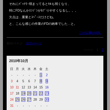
それにﾊﾞｯﾃﾘｰ弱まってるとｾﾙも弱くなり、
特にFDなんかｴﾝｼﾞﾝがｶﾌﾞりやすくなるし。。。
欠点は…重量とｽﾍﾟｰｽだけどね。
と、こんな感じの作業のFDの納車でした…と。
この記事のURL
前のページ
次のページ
ページ
1
2
2010年10月
日
月
火
水
木
金
土
-
-
-
-
-
1
2
3
4
5
6
7
8
9
10
11
12
13
14
15
16
17
18
19
20
21
22
23
24
25
26
27
28
29
30
31
-
-
-
-
-
-