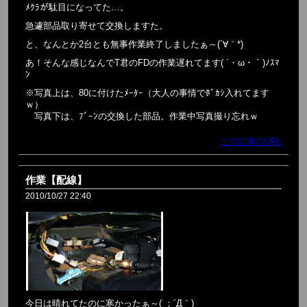
ﾒｸﾗが駄目になってた…。
急遽部品取り寄せて交換しますた。
と、なんとか2台とも無事作業終了しましたぁ～(´∀｀*)
あ！そんな感じなんでT君のFDの作業遅れてます( ´・ω・｀)ﾉｽﾏ
ﾝ
※写真上は、80に付けたﾒｰﾀｰ（大人の事情でﾎﾞｶｼ入れてます
ｗ）
写真下は、ﾌﾞｰﾝの交換した部品。作業中写真撮り忘れｗ
この記事のURL
作業【配線】
2010/10/27 22:40
今日は晴れてたのに寒かったぁ～( ；´Д｀)