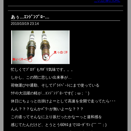
この記事のURL
あぅ…ｴﾝｼﾞﾝﾌﾞﾛｰ…
2010/10/19 23:14
忙しくてﾌﾞﾛｸﾞもｻﾎﾞﾘ気味です。。。
しかし、この間に悲しい出来事が…
荷物運びや通勤、そしてﾌﾟﾗｲﾍﾞｰﾄにまで使っている
ｳﾁの大活躍の軽が…ｴﾝｼﾞﾝﾌﾞﾛｰです(´；ω；｀)
休日にちょっと出掛けよーとして高速を全開で走ってたら･･･
んん？？？なんかﾊﾟﾜｰが無いよーな？？？
この道ってそんなに上り坂だったかなーっと違和感を
感じてたんだけど、とうとう60ｷﾛまでｽﾛｰﾀﾞｳﾝ (￣ ￣；)