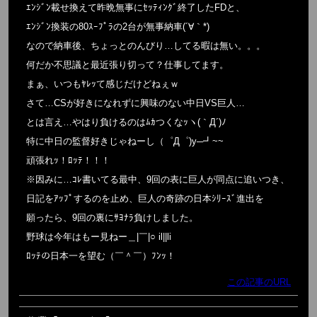
ｴﾝｼﾞﾝ載せ換えて昨晩無事にｾｯﾃｨﾝｸﾞ終了したFDと、
ｴﾝｼﾞﾝ換装の80ｽｰﾌﾟﾗの2台が無事納車(´∀｀*)
なので納車後、ちょっとのんびり…してる暇は無い。。。
何だか不思議と最近張り切って？仕事してます。
まぁ、いつもﾔﾚｯて感じだけどねぇｗ
さて…CSが好きになれずに興味のない中日VS巨人…
とは言え…やはり負けるのはﾑｶつくなｯヽ(｀Д´)ﾉ
特に中日の監督好きじゃねーし（゜Д゜)y─┛~~
頑張れｯ！ﾛｯﾃ！！！
※因みに…ｺﾚ書いてる最中、9回の表に巨人が同点に追いつき、
日記をｱｯﾌﾟするのを止め、巨人の奇跡の日本ｼﾘｰｽﾞ進出を
願ったら、9回の裏にｻﾖﾅﾗ負けしました。
野球は今年はもー見ねー＿|￣|○ il||li
ﾛｯﾃの日本一を望む（￣＾￣）ﾌﾝｯ！
この記事のURL