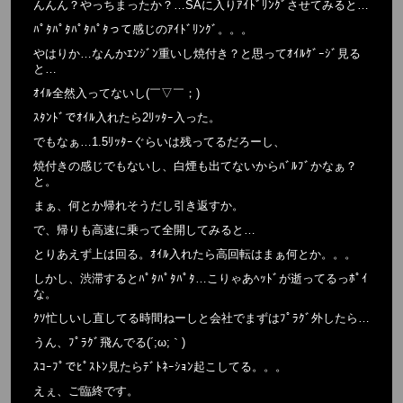
んんん？やっちまったか？…SAに入りｱｲﾄﾞﾘﾝｸﾞさせてみると…
ﾊﾟﾀﾊﾟﾀﾊﾟﾀﾊﾟﾀって感じのｱｲﾄﾞﾘﾝｸﾞ。。。
やはりか…なんかｴﾝｼﾞﾝ重いし焼付き？と思ってｵｲﾙｹﾞｰｼﾞ見る
と…
ｵｲﾙ全然入ってないし(￣▽￣；)
ｽﾀﾝﾄﾞでｵｲﾙ入れたら2ﾘｯﾀｰ入った。
でもなぁ…1.5ﾘｯﾀｰぐらいは残ってるだろーし、
焼付きの感じでもないし、白煙も出てないからﾊﾞﾙﾌﾞかなぁ？
と。
まぁ、何とか帰れそうだし引き返すか。
で、帰りも高速に乗って全開してみると…
とりあえず上は回る。ｵｲﾙ入れたら高回転はまぁ何とか。。。
しかし、渋滞するとﾊﾟﾀﾊﾟﾀﾊﾟﾀ…こりゃあﾍｯﾄﾞが逝ってるっﾎﾟｲ
な。
ｸｿ忙しいし直してる時間ねーしと会社でまずはﾌﾟﾗｸﾞ外したら…
うん、ﾌﾟﾗｸﾞ飛んでる(´;ω;｀)
ｽｺｰﾌﾟでﾋﾟｽﾄﾝ見たらﾃﾞﾄﾈｰｼｮﾝ起こしてる。。。
えぇ、ご臨終です。