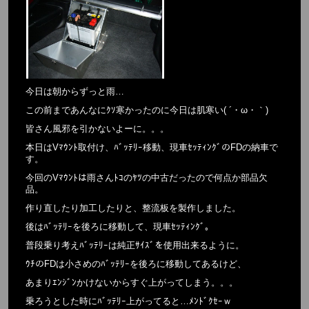
今日は朝からずっと雨…
この前まであんなにｸｿ寒かったのに今日は肌寒い( ´・ω・｀)
皆さん風邪を引かないよーに。。。
本日はVﾏｳﾝﾄ取付け、ﾊﾞｯﾃﾘｰ移動、現車ｾｯﾃｨﾝｸﾞのFDの納車で
す。
今回のVﾏｳﾝﾄは雨さんﾄｺのﾔﾂの中古だったので何点か部品欠
品。
作り直したり加工したりと、整流板を製作しました。
後はﾊﾞｯﾃﾘｰを後ろに移動して、現車ｾｯﾃｨﾝｸﾞ。
普段乗り考えﾊﾞｯﾃﾘｰは純正ｻｲｽﾞを使用出来るように。
ｳﾁのFDは小さめのﾊﾞｯﾃﾘｰを後ろに移動してあるけど、
あまりｴﾝｼﾞﾝかけないからすぐ上がってしまう。。。
乗ろうとした時にﾊﾞｯﾃﾘｰ上がってると…ﾒﾝﾄﾞｸｾｰｗ