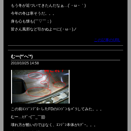
もう冬が近づいてきたんだなぁ…(´・ω・｀)
今年の冬は寒そうだ。。。
身も心も懐も(￣▽￣；)
皆さん風邪など引かぬよーに(・ω・)ノ
この記事のURL
むー(*'へ'*)
2010/10/25 14:58
この前ｴﾝｼﾞﾝﾌﾞﾛｰしたFDのｴﾝｼﾞﾝをﾊﾞﾗしてみた。。。
むー…ﾋﾃﾞｰ(￣_￣|||)
壊れ方が酷いのではなく、ｴﾝｼﾞﾝ本体がﾋﾃﾞｰ。。。