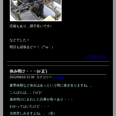
圧縮もあり、調子良いです♪
などでした！
明日も頑張るどー！（*´ω｀）
この記事のURL
休み明け・・・(o´Д`)
2022/08/16 21:30
カテゴリー：
世間話
夏季休暇など休みはあっという間に過ぎ去りますね。。
こんばんは。。(´ω`)ﾉ
連休明けにまわした仕事が色々あり・・・
わかってはいたけど・・・
当然苦しみますよね。。（笑）