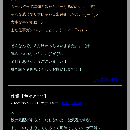
カッパ持って準備万端だとこーなるのか。。（笑）
そんな感じでリフレッシュ出来ましたよ♪ヽ(´ー｀)ノ
大事な事ですねー♪
また仕事ガンバろーっと。。(｀・ω・´)ｼｬｷｰﾝ
そんなんで、８月終わっちゃいますた。。（汗）
気合い入れないと。。( ﾟ∀ﾟ)ｱﾊﾊ
８月もありがとうございました！
引き続き９月もよろしくお願いします！！
この記事のURL
作業【色々と･･･】
2022/08/25 22:21
カテゴリー：
作業
,
世間話
んー・・・
秋の気配がするよーなしないよーな気温ですな。。
ま、このまま涼しくなるって期待はしないのが正解？