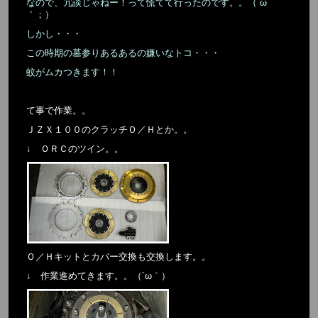
なので、冗談じゃねー！って慌てて行ったのです。。（´ω
｀；）
しかし・・・
この時期の墓参りあるあるの嫌いなトコ・・・
蚊がムカつきます！！
て事で作業。。
ＪＺＸ１００のクラッチＯ／Ｈとか。。
↓ ＯＲＣのツイン。。
Ｏ／Ｈキットとカバー交換も交換します。。
↓ 作業進めてきます。。（´ω｀）