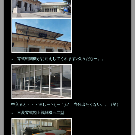
↓ 零式戦闘機がお迎えしてくれます♪久々だなー。。
中入ると・・・涼しーヽ(´ー｀)ノ 当分出たくない。。（笑）
↓ 三菱零式艦上戦闘機五二型