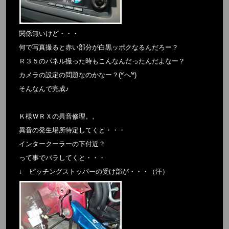
関係無いけど・・・
何で写真撮ると赤い部分が白黒ッポクなるんだろー？
Ｒ３５のパネル撮った時もこんなんだったんだよなー？
カメラの設定の問題なのかなー？(*'へ'*)
そんなんで完成♪
Ｋ様ＷＲＸの異音修理。。
異音の発生場所特定してくと・・・
インタークーラーの下付近？
って事でバラしてくと・・・
↓ ピッチングストッパーの受け部が・・・（汗）