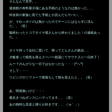
そんなんで見学。。
遊就館の有料展示場にある手紙のようなのは無かった。。
特攻前の家族に宛てた手紙とか読んだらヤバい。。
が、それッポイのは無かったのでチーンにはならずに済ん
だ。。（笑）
観終わったトコでタイヤ屋さんから終わりました！の連絡あっ
た。。
タイヤ持って会社に置いて、帰ってどんさんの散歩。。
夕飯食って眠気を堪えスーパー銭湯にてサウナ入り一日終了！
んー？のんびりな一日ではなかったな・・・(*'へ'*)
そして・・・
リビングのソファーで寝落ちして朝を迎えたと。。（笑）
あ、関係無いけど・・・
最近きつねダンスにハマってます。。（笑）
あの独特な音楽と踊りが好きです。。（´ω｀；）