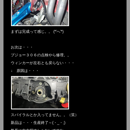
まずは完成って感じ。。 (*'へ'*)
お次は・・・
プジョー３０６の点検やら修理。。
ウィンカーが左右とも戻らない・・・
↓ 原因は・・・
スパイラルとか入ってません。。（笑）
新品は・・・生産終了～(・_・;)