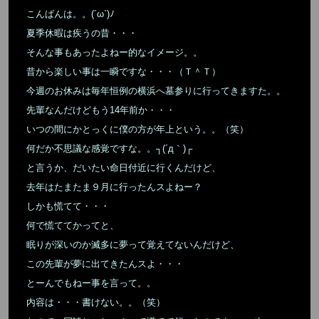
こんばんは。。(´ω`)ﾉ
夏季休暇は疾うの昔・・・
そんな事もあったよねー的なイメージ。。
昔から楽しい事は一瞬ですな・・・（Ｔ＾Ｔ）
今週のお休みは毎年恒例の横浜へ墓参りに行ってきますた。。
先輩なんだけどもう14年前か・・・
いつの間にかとっくに僕の方が年上という。。（笑）
何だか不思議な感覚ですな。。┐(´д｀)┌
と言うか、だいたい命日付近に行くんだけど、
去年はたまたま９月に行ったんスよねー？
しかも慌てて・・・
何で慌ててかってと、
眠りが深いのか滅多に夢って覚えてないんだけど、
この先輩が夢に出てきたんスよ・・・
とーんでもねー事を言って。。
内容は・・・書けない。。（笑）