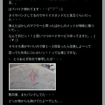
音。。
は？バイク倒れてます・・・(￣▽￣；)
タイヤパンクしてるのでサイドスタンドだと直立ぐらいだっ
た・・・
換えたばかしのマフラーと買ったばかしのメットが地味に傷つ
いた。。
なんて日だッ！！と思いつつロードサービス待ってますた。。(
；∀；)
そろそろ溝がヤバいので後１～２回走ったら交換しよーって
思ってた矢先にコレかいッ！！ってな感じですな。
↓ とりあえず自分で修理したが・・・
数日後、またパンクしてた・・・
どっか他からも抜けてたよーでした。。