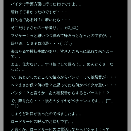
バイクで千葉方面に行ったわけですよ。。
晴れてて暑かったのですが・・・
目的地である峠？に着いたら・・・
そこだけまさかの土砂降り。。 (◎_◎;)
マジかー！っと思いつつ諦めて帰ろっとなったのですが。。
帰り道、１６キロ渋滞・・・(ﾟ〇ﾟ;)
海ほたるで横転事故があり、皆さんこちらに流れて来たよー
で。。
まぁ、仕方ない。。すり抜けして帰ろう。。めんどくせーなー
っと。。
で、あと少しのところで後ろからバンッ！って破裂音が・・・
へ？まさか僕？何の音？と思ってたら何かバイクが重い・・・
パンク！？と言うか、あの破裂音からするとバースト！？
で、降りたら・・・後ろのタイヤがペチャンコです。。(￣_
￣|||)
ちょうど出口があったので出ましたよ。。
ロードサービス呼んでお帰りです。。
と言うか、ロードサービスに電話してたらガシャ！！って