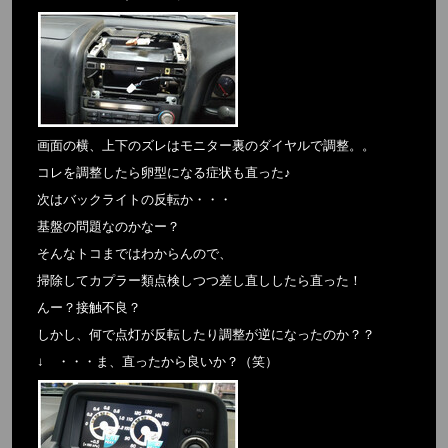
画面の横、上下のズレはモニター裏のダイヤルで調整。。
コレを調整したら卵型になる症状も直った♪
次はバックライトの反転か・・・
基盤の問題なのかなー？
そんなトコまではわからんので、
掃除してカプラー類点検しつつ差し直ししたら直った！
んー？接触不良？
しかし、何で点灯が反転したり調整が逆になったのか？？
↓ ・・・ま、直ったから良いか？（笑）