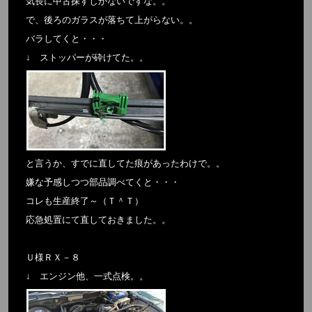
気長に中古探すしかないですな。。
で、後ろのガラスが落ちて上がらない。。
バラしてくと・・・
↓ ストッパーが砕けてた。。
と言うか、すでに直してた痕があったわけで。。
嫌な予感しつつ部品調べてくと・・・
コレも生産終了～（Ｔ＾Ｔ）
応急処置にて直しておきました。。
Ｕ様ＲＸ－８
↓ エンジン他、一式点検。。