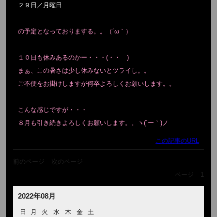
２９日／月曜日
の予定となっておりまする。。（´ω｀）
１０日も休みあるのかー・・・(・・ )
まぁ、この暑さは少し休みないとツライし。。
ご不便をお掛けしますが何卒よろしくお願いします。。
こんな感じですが・・・
８月も引き続きよろしくお願いします。。ヽ(´ー｀)ノ
この記事のURL
前のページ
次のページ
ページ
1
2022年08月
日
月
火
水
木
金
土