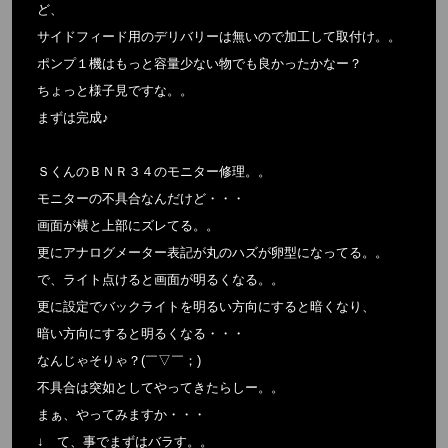
ど、
サイドフィード用のデリバリーは無いので加工して取付け。。
ポンプ１機はもっと容量少ない物でも良かったかなー？
ちょっと様子見ですな。。
まずは完成♪
ＳくんのＢＮＲ３４のモニター修理。。
モニターの不具合なんだけど・・・
画面が横と上部にズレてる。。
更にアナログメーター表記が丸のハズが卵型になってる。。
で、ライト点けると画面が明るくなる。。
更に設定でバックライトを明るい方向にすると暗くなり、
暗い方向にすると明るくなる・・・
なんじゃそりゃ？(￣▽￣；)
不具合は突如としてやってきたらしー。。
まぁ、やってみますか・・・
↓ て、事でまずはバラす。。