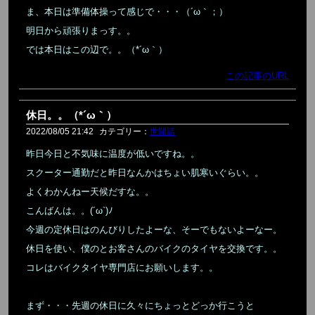
ま、本日は準備体操って感じで・・・（´ω｀；）
明日から頑張りまっす。。
では本日はこの辺で。。（*´ω｀）
この記事のURL
休日。。（*´ω｀）
2022/08/05 21:42
カテゴリー：
世間話
昨日今日と不気味に温度が低いですね。。
スクーター通勤だと昨日なんかはちょい肌寒いぐらい。。
よくわかんねー天候だすな。。
こんばんは。。(´ω`)ﾉ
今週の定休日はのんびりしたよーな、そーでもないよーなー。
休日を使い、僕のとお客さんのバイクのタイヤを交換です。。
コレはバイクタイヤ専門店にお願いします。。
まず・・・先週の休日に久々にちょっとどっか行こうと