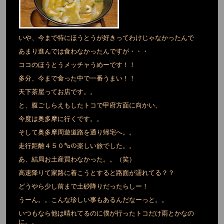
いや、今まで特にほうとうが好きってわけじゃなかったんで
あまり進んでは食わなかったんですが・・・
ココのほうとうメッチャうめーです！！
多分、今まで食った中で一番うまい！！
天下茶屋ってお店です。。
と、腹ごしらえもしたトコで甲府方面に向かい、
今度は奥多摩に行くです。。
そして奥多摩周遊道路を通り帰宅へ。。
走行距離４５０㌔の楽しい旅でした。。
あ、結局お土産買わなかった。。（笑）
高速降りて家路に着こうとすると路面が濡れてる？？
どうやら少し前まで土砂降りだったらしー！
うーん。。こんな珍しい事もあるんだなーっと。。
いつもなら他は晴れてるのに僕が行ったトコだけ雨とかなの
に。。