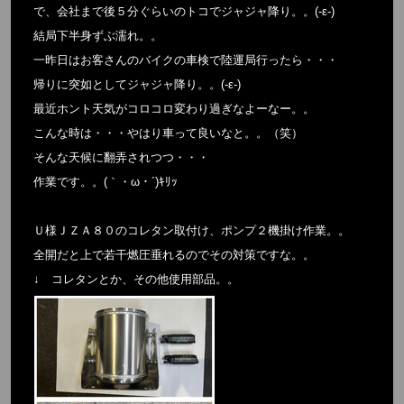
で、会社まで後５分ぐらいのトコでジャジャ降り。。(-ε-)
結局下半身ずぶ濡れ。。
一昨日はお客さんのバイクの車検で陸運局行ったら・・・
帰りに突如としてジャジャ降り。。(-ε-)
最近ホント天気がコロコロ変わり過ぎなよーなー。。
こんな時は・・・やはり車って良いなと。。（笑）
そんな天候に翻弄されつつ・・・
作業です。。(｀・ω・´)ｷﾘｯ
Ｕ様ＪＺＡ８０のコレタン取付け、ポンプ２機掛け作業。。
全開だと上で若干燃圧垂れるのでその対策ですな。。
↓ コレタンとか、その他使用部品。。