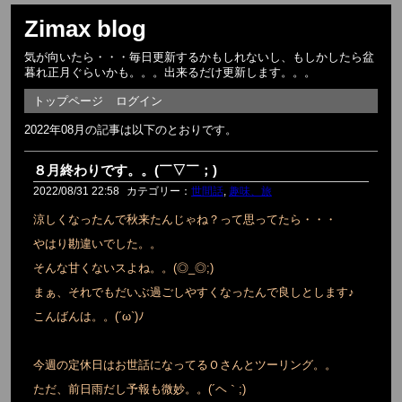
Zimax blog
気が向いたら・・・毎日更新するかもしれないし、もしかしたら盆
暮れ正月ぐらいかも。。。出来るだけ更新します。。。
トップページ
ログイン
2022年08月の記事は以下のとおりです。
８月終わりです。。(￣▽￣；)
2022/08/31 22:58
カテゴリー：
世間話
,
趣味、旅
涼しくなったんで秋来たんじゃね？って思ってたら・・・
やはり勘違いでした。。
そんな甘くないスよね。。(◎_◎;)
まぁ、それでもだいぶ過ごしやすくなったんで良しとします♪
こんばんは。。(´ω`)ﾉ
今週の定休日はお世話になってるＯさんとツーリング。。
ただ、前日雨だし予報も微妙。。(´ヘ｀;)