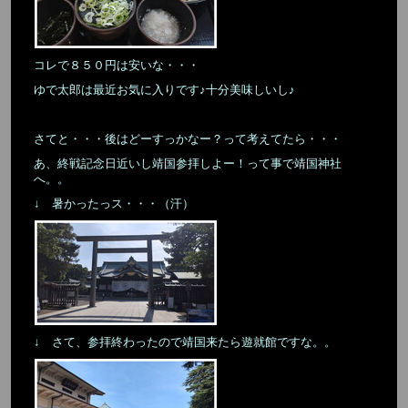
コレで８５０円は安いな・・・
ゆで太郎は最近お気に入りです♪十分美味しいし♪
さてと・・・後はどーすっかなー？って考えてたら・・・
あ、終戦記念日近いし靖国参拝しよー！って事で靖国神社
へ。。
↓ 暑かったっス・・・（汗）
↓ さて、参拝終わったので靖国来たら遊就館ですな。。