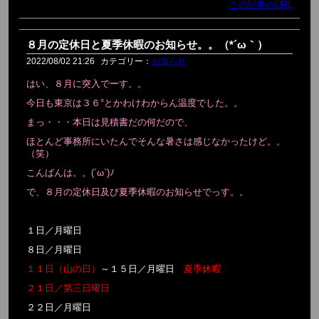
この記事のURL
８月の定休日と夏季休暇のお知らせ。。（*´ω｀）
2022/08/02 21:26
カテゴリー：
お知らせ
はい、８月に突入でーす。。
今日も東京は３６°とかわけわからん温度でした。。
まっ・・・本日は見積書だの何だので、
ほとんど事務所にいたんでそんな暑さは感じなかったけど。。
（笑）
こんばんは。。(´ω`)ﾉ
で、８月の定休日及び夏季休暇のお知らせでっす。。
１日／月曜日
８日／月曜日
１１日（山の日）
～
１５日／月曜日
夏季休暇
２１日／第三日曜日
２２日／月曜日