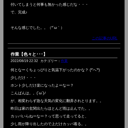
付いてしまうと何事も無かった感じだな・・・
で、完成♪
そんな感じでした。。（*´ω｀）
この記事のURL
作業【色々と･･･】
2022/08/19 22:32
カテゴリー：
作業
何となーくちょっぴりと気温下がったのかな？ (*'へ'*)
少しだけ・・・
ホント少しだけ楽になったよーなー？
こんばんは。。(´ω`)ﾉ
が、相変わらず急な天気の変化に翻弄されとります。。
昨日は家の玄関出たらほとんど雨は止んでた。。
カッパいらねーなー？って思って走ってると、
少し雨が降り出したので上だけカッパ着る。。