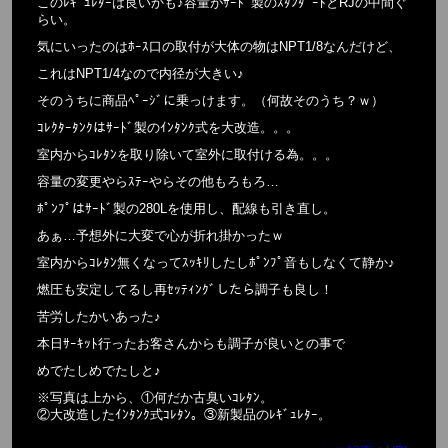
このﾚｷﾞｭﾚﾀｰは良いかも♪容量がｻｰﾄﾞ製のｽﾀﾝﾀﾞｰﾄとRJの中間ぐ
らい。
気にいったのはﾎｰｽ口の取付が大体の物はNPT1/8なんだけど、
これはNPT1/4なので内径が大きい♪
そのうちに商品ﾍﾟｰｼﾞに乗っけます。（何故そのうち？ｗ）
ｺﾚｸﾀｰﾀﾝｸはｻｰﾄﾞ製のｲﾝﾀﾝｸ式を大改造。。。
室内からｺﾚﾀﾝを取り除いて室外に取付ける為。。。
容量の変更やらｽﾃｰやらその他もろもろ…
ﾎﾟﾝﾌﾟはｻｰﾄﾞ製の280Lを使用し、配線も引き直し。
あぁ…予想外に大変で心が折れ掛かったｗ
室内からｺﾚﾀﾝ無くなってｽｯｷﾘしたしﾎﾟﾝﾌﾟ音もしなくて静か♪
燃圧も安定してるし再ｾｯﾃｨﾝｸﾞしたら調子も良し！
苦労したかいあった♪
本日ｻｰｷｯﾄ行ったお客さんからも調子が良いとの事で
めでたしめでたしと♪
※写真は上から、①何だか古臭いｺﾚﾀﾝ。
②大改造したｲﾝﾀﾝｸ式ｺﾚﾀﾝ。③新製品のﾚｷﾞｭﾚﾀｰ。