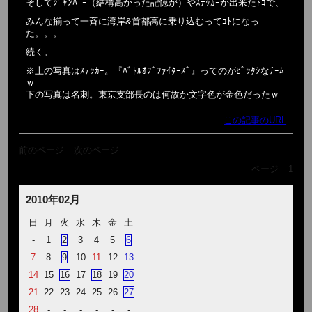
そしてｼﾞｬﾝﾊﾟｰ（結構高かった記憶が）やｽﾃｯｶｰが出来たﾄｺで、
みんな揃って一斉に湾岸&首都高に乗り込むってｺﾄになっ
た。。。
続く。
※上の写真はｽﾃｯｶｰ。『ﾊﾞﾄﾙｵﾌﾞﾌｧｲﾀｰｽﾞ』ってのがﾋﾟｯﾀｼなﾁｰﾑ
ｗ
下の写真は名刺。東京支部長のは何故か文字色が金色だったｗ
この記事のURL
前のページ
次のページ
ページ
1
2010年02月
日
月
火
水
木
金
土
-
1
2
3
4
5
6
7
8
9
10
11
12
13
14
15
16
17
18
19
20
21
22
23
24
25
26
27
28
-
-
-
-
-
-