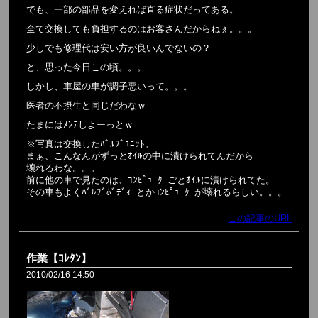
でも、一部の部品を変えれば直る症状だってある。
全て交換しても負担するのはお客さんだからねぇ。。。
少しでも修理代は安い方が良いんでないの？
と、思った今日この頃。。。
しかし、車屋の車が調子悪いって。。。
医者の不摂生と同じだわなｗ
たまにはﾒﾝﾃしよーっとｗ
※写真は交換したﾊﾞﾙﾌﾞﾕﾆｯﾄ。
まぁ、こんなんがずっとｵｲﾙの中に漬けられてんだから
壊れるわな。。。
前に他の車で見たのは、ｺﾝﾋﾟｭｰﾀｰごとｵｲﾙに漬けられてた。
その車もよくﾊﾞﾙﾌﾞﾎﾞﾃﾞｨｰとかｺﾝﾋﾟｭｰﾀｰが壊れるらしい。。。
この記事のURL
作業【ｺﾚﾀﾝ】
2010/02/16 14:50