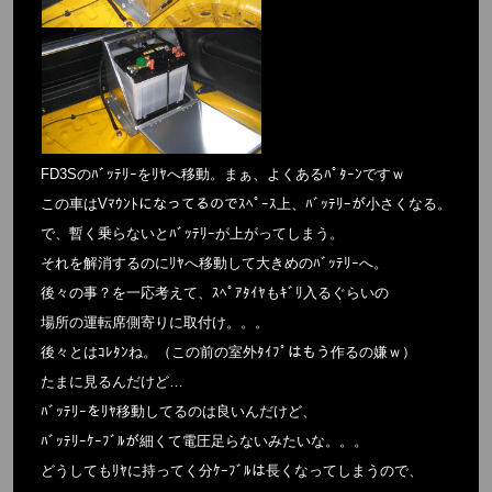
FD3Sのﾊﾞｯﾃﾘｰをﾘﾔへ移動。まぁ、よくあるﾊﾟﾀｰﾝですｗ
この車はVﾏｳﾝﾄになってるのでｽﾍﾟｰｽ上、ﾊﾞｯﾃﾘｰが小さくなる。
で、暫く乗らないとﾊﾞｯﾃﾘｰが上がってしまう。
それを解消するのにﾘﾔへ移動して大きめのﾊﾞｯﾃﾘｰへ。
後々の事？を一応考えて、ｽﾍﾟｱﾀｲﾔもｷﾞﾘ入るぐらいの
場所の運転席側寄りに取付け。。。
後々とはｺﾚﾀﾝね。（この前の室外ﾀｲﾌﾟはもう作るの嫌ｗ）
たまに見るんだけど…
ﾊﾞｯﾃﾘｰをﾘﾔ移動してるのは良いんだけど、
ﾊﾞｯﾃﾘｰｹｰﾌﾞﾙが細くて電圧足らないみたいな。。。
どうしてもﾘﾔに持ってく分ｹｰﾌﾞﾙは長くなってしまうので、