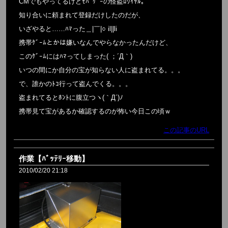
CMでもやってるけどﾓﾊﾞｹﾞｰの怪盗ﾛﾜｲﾔﾙ。
知り合いに頼まれて登録だけしたのだが、
いざやると……ﾊﾏった＿|￣|○ il||li
携帯ｹﾞｰﾑとかは嫌いなんでやらなかったんだけど、
このｹﾞｰﾑにはﾊﾏってしまった( ；´Д｀)
いつの間にか自分の宝が知らない人に盗まれてる。。。
で、誰かのﾄｺ行って盗んでくる。。。
盗まれてるとﾎﾝﾄに腹立つヽ(｀Д´)ﾉ
携帯見て宝があるか確認するのが怖い今日この頃ｗ
この記事のURL
作業【ﾊﾞｯﾃﾘｰ移動】
2010/02/20 21:18