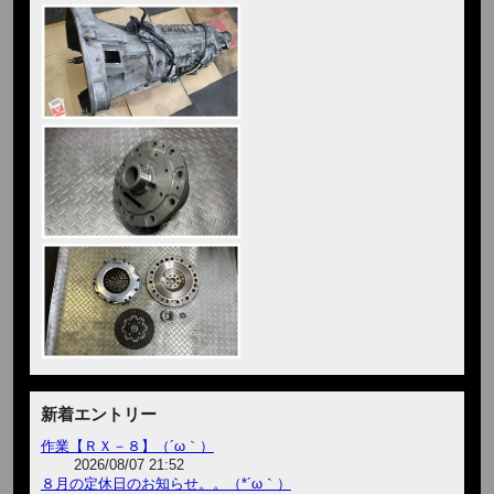
新着エントリー
作業【ＲＸ－８】（´ω｀）
2026/08/07 21:52
８月の定休日のお知らせ。。（*´ω｀）