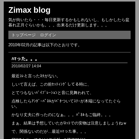
Zimax blog
気が向いたら・・・毎日更新するかもしれないし、もしかしたら盆
暮れ正月ぐらいかも。。。出来るだけ更新します。。。
トップページ
ログイン
2010年02月の記事は以下のとおりです。
ﾊﾏった。。。
2010/02/27 14:04
最近ｺﾚと言ったﾈﾀがない。
しいて言えば、この前ｾｯﾃｨﾝｸﾞしてる時に、
とてつもないﾊﾞｲﾌﾞﾚｰｼｮﾝと音に見舞われて、
点検したらｱﾝﾀﾞｰﾊﾟﾈﾙがﾊﾞﾀついてｽﾃｰが木端になってたぐら
い。
かなり丈夫に作ったのになぁ。。。ﾊﾟﾈﾙもご臨終。。。
まぁ、結果は予想していたがﾈｯﾄでの安物は注意しましょうねｗ
で、関係ないのだが…最近ﾊﾏった事。。。