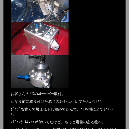
お客さんのFDのｺﾚｸﾀｰﾀﾝｸ取付。
かなり前に取り付けた感じのｺﾚﾀﾝは付いてたんだけど、
ﾎﾟﾝﾌﾟも古くて燃圧低下し始めてたんで、ｺﾚを機に全てﾘﾆｭｰｱ
ﾙ。
ﾚｷﾞｭﾚﾀｰはﾆｽﾓが付いてたけど、もっと容量のある物へ。