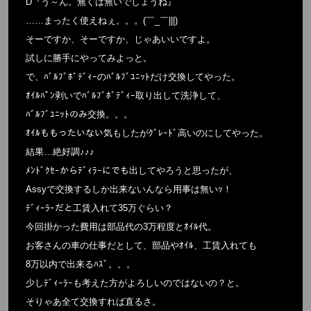
D『う～ん。無くは無いでしょうね』
……まったく使えねぇ。。。(￣_￣|||)
そーですか、そーですか、じゃあいいですよ。
試しに勝手にやってみよっと。
で、ﾊﾞﾙﾌﾞﾎﾞﾃﾞｨｰのﾊﾞﾙﾌﾞﾕﾆｯﾄだけ交換してやった。
ｵｲﾙﾊﾟﾝ剥いでﾊﾞﾙﾌﾞﾎﾞﾃﾞｨｰ取り出して洗浄して、
ﾊﾞﾙﾌﾞﾕﾆｯﾄのみ交換。。。
ｵｲﾙももったいない気もしたがｸﾞﾚｰﾄﾞ高いのにしてやった。
結果…絶好調♪♪♪
ﾒﾝﾄﾞｸｾｰからﾃﾞｨﾗｰにでも出してやろうと思ったが、
Assyで交換するしか出来ないんなら用事は無いｯ！
ﾃﾞｨｰﾗｰだと工賃入れて35万ぐらい？
今回掛かった費用は部品代の3万程度とｵｲﾙ代。
お客さんの車の仕事だとして、部品やｵｲﾙ、工賃入れても
8万以内で出来るﾊｽﾞ。。。
少しﾃﾞｨｰﾗｰも考えた方がよろしいのではないの？と。
そりゃあ全て交換すれば直るさ。