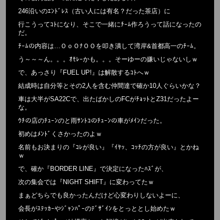
246沿いのｴﾝﾄﾞﾚｽ（古い人には有名？だった茶店）に
行こうってｺﾄになり、そこで一緒にﾁｰﾑ作ろうって話になったの
だ。
ﾁｰﾑの内容は…ＯｏＯﾅＯＯを叩き潰して湾岸&首都高一のﾁｰﾑ。
う～～～ん。。。ｵﾓﾚｰかも。。。そーゆーの嫌いじゃないしｗ
で、あっさり『FUEL UP!』は解散するｺﾄへｗ
結成時は自分等とその2人を含む仲間達で確か10人ぐらいかな？
車は大半がSA22Cで、出たばかしのFCがﾁｮｯﾄとZ31だったよー
な。
ｳﾁの店のﾁｭｰﾝのと雨ｻﾝﾄｺのﾁｭｰﾝの車がﾒｲﾝだった。
初めはﾒﾝﾄﾞくさかったのよｗ
名前もお決まりの『ｺﾚが良い』『ｲﾔｯ、ｺｯﾁの方が良い』とかね
ｗ
で、確か『BORDER LINE』で決定になったﾊｽﾞが、
次の集会では『NIGHT SHIFT』に変わってたｗ
まぁどちらでも良かったんだけど心変わりしないよーに、
会長がｽﾃｯｶｰやｼﾞｬﾝﾊﾟｰのﾃﾞｻﾞｲﾝをとっととし始めたｗ