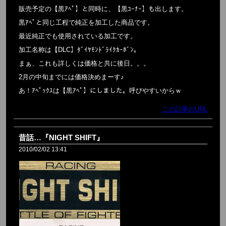
販売予定の【黒ｱﾍﾟ】と同時に、【黒ｺｰﾅｰ】も出します。
黒ｱﾍﾟと同じ工程で純正を加工した商品です。
最近純正でも使用されている加工です。
加工名称は【DLC】ﾀﾞｲﾔﾓﾝﾄﾞﾗｲｸｶｰﾎﾞﾝ。
まぁ、これも詳しくは価格と共に後日。。。
2月の中旬までには価格決めまーす♪
あ！ｱﾍﾟｯｸｽは【黒ｱﾍﾟ】にしました。呼びやすいからｗ
この記事のURL
昔話…『NIGHT SHIFT』
2010/02/02 13:41