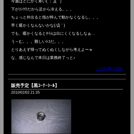
今週はとにかく寒い( ；´Д｀)
下がｺﾝｸﾘだから足から冷える。。。
ちょっと外出ると指が悴んで動かなくなるし。。。
早く暖かくなんないかな(ﾉД｀)
でも、暖かくなるとﾀｲﾑは出にくくなるしなぁ…
う～む。。。難しいﾄｺだ。。。
とりあえず帰ってぬくぬくしながら考えよーｗ
な、感じなんで本日は業務終了っと♪
この記事のURL
販売予定【黒ｺｰﾅｰｼｰﾙ】
2010/02/02 21:35