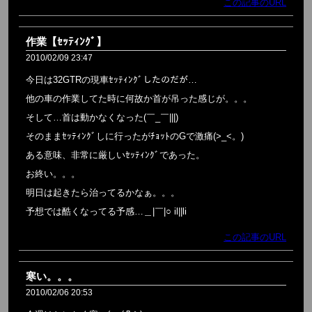
この記事のURL
作業【ｾｯﾃｨﾝｸﾞ】
2010/02/09 23:47
今日は32GTRの現車ｾｯﾃｨﾝｸﾞしたのだが…
他の車の作業してた時に何故か首が吊った感じが。。。
そして…首は動かなくなった(￣_￣|||)
そのままｾｯﾃｨﾝｸﾞしに行ったがﾁｮｯﾄのGで激痛(>_<。)
ある意味、非常に厳しいｾｯﾃｨﾝｸﾞであった。
お終い。。。
明日は起きたら治ってるかなぁ。。。
予想では酷くなってる予感…＿|￣|○ il||li
この記事のURL
寒い。。。
2010/02/06 20:53