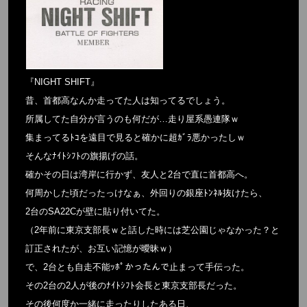
『NIGHT SHIFT』
昔、首都高なんか走ってた人は知ってるでしょう。
所属してた自分が言うのも何だが…走り屋系愚連隊ｗ
集まってるﾄｺを遠目で見ると確かに超ｶﾞﾗ悪かったしｗ
そんなﾅｲﾄｼﾌﾄの旗揚げの話。
確かその日は湾岸に行かず、友人と2台で直に首都高へ。
何周かした頃だったっけなぁ、外回りの銀座ﾄﾝﾈﾙ抜けたら、
2台のSA22Cが壁に貼り付いてた。
（2年前に東京支部長ｗと話した時には芝公園じゃなかった？と
訂正されたが、お互い記憶が曖昧ｗ）
で、2台とも自走不能ｯﾎﾟかったんで止まって手伝った。
その2台の2人が後のﾅｲﾄｼﾌﾄ会長と東京支部長だった。
その後何度か一緒に走ったりしたある日、