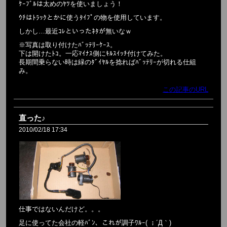
ｹｰﾌﾞﾙは太めのﾔﾂを使いましょう！
ｳﾁはﾄﾗｯｸとかに使うﾀｲﾌﾟの物を使用しています。
しかし…最近ｺﾚといったﾈﾀが無いなｗ
※写真は取り付けたﾊﾞｯﾃﾘｰｹｰｽ。
下は開けたﾄｺ。一応ﾏｲﾅｽ側にｷﾙｽｲｯﾁ付けてみた。
長期間乗らない時は緑のﾀﾞｲﾔﾙを捻ればﾊﾞｯﾃﾘｰが切れる仕組
み。
この記事のURL
直った♪
2010/02/18 17:34
仕事ではないんだけど。。。
足に使ってた会社の軽ﾊﾞﾝ、これが調子ﾜﾙｰ( ；´Д｀)