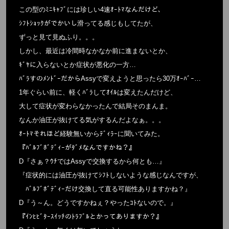
この型のﾐﾆｷｬﾌﾞには珍しい4速ｵｰﾄﾏなんだけど、
ｼﾌﾄｼｮｯｸがでかいし滑ってる感じもしてたが、
ずっと見て見ぬふり。。。
しかし、最近は冷間時なかなか前に進まないとか、
ｷﾞﾔに入らないとか症状が悪化の一方…
ﾊﾞﾗすのﾒﾝﾄﾞｰだからAssyで変えようと思ったら30万ｵｰﾊﾞｰ…
1年ぐらい前に、軽くﾊﾞﾗしてｵｲﾙは変えたんだけど、
大して症状が変わらなかったんで結局そのまんま。
なんか油圧が抜けてる気がするんだよなぁ。。。
ｵｰﾄﾏそれほど経験無いからﾃﾞｨﾗｰに聞いてみた。
『ﾊﾞﾙﾌﾞﾎﾞﾃﾞｨｰがﾀﾞﾒなんですかね？』
D『さぁ？ｳﾁではAssyで交換するから何とも…』
『症状的には油圧が抜けてｼﾌﾄしないような感じなんですが、
ﾊﾞﾙﾌﾞﾎﾞﾃﾞｨｰだけ交換して直る可能性ありますかね？』
D『う～ん。どうですかねぇ？やったｺﾄないので。』
『ｲﾝﾋﾋﾞﾀｰｽｲｯﾁのﾄﾗﾌﾞﾙとかってありますか？』