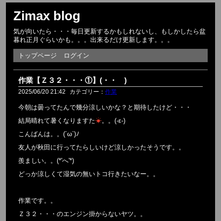
Zimax blog
気が向いたら・・・毎日更新するかもしれないし、もしかしたら盆
暮れ正月ぐらいかも。。。出来るだけ更新します。。。
トップページ
ログイン
作業【Ｚ３２・・・①】(・・ )
2025/06/20 21:42
カテゴリー：
作業
今朝は曇ってたんで幾分涼しいかな？と期待したけど・・・
結局晴れて暑くなりますた
☀
。。(-ε-)
こんばんは。。(´ω`)ﾉ
友人が秋田に行ってたらしいけど涼しかったそうです。。
羨ましい。。(*'へ'*)
どっか涼しくて湿気の無いトコ行きたいなー。。
作業です。。
Ｚ３２・・・のエンジン掛からないヤツ。。