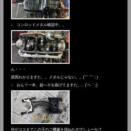
↓ コンロッドメタル確認中。。
ん・・・
原因わかりますた。。メタルじゃない。。(￣ ￣；)
↓ おん？一本、超へそを曲げてますた。。(´ヘ｀;)
何がココまでこの子のご機嫌を損ねたのでしょーか？