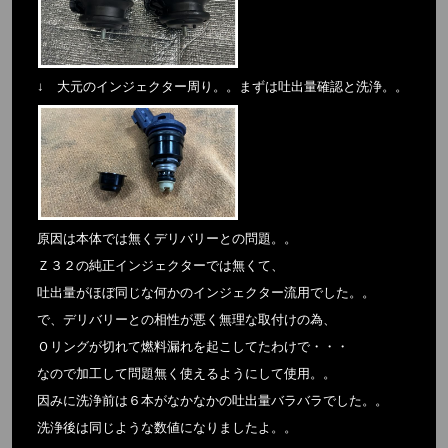
↓ 大元のインジェクター周り。。まずは吐出量確認と洗浄。。
原因は本体では無くデリバリーとの問題。。
Ｚ３２の純正インジェクターでは無くて、
吐出量がほぼ同じな何かのインジェクター流用でした。。
で、デリバリーとの相性が悪く無理な取付けの為、
Ｏリングが切れて燃料漏れを起こしてたわけで・・・
なので加工して問題無く使えるようにして使用。。
因みに洗浄前は６本がなかなかの吐出量バラバラでした。。
洗浄後は同じような数値になりましたよ。。