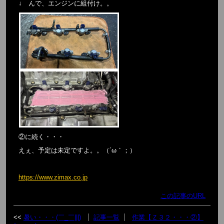
↓ んで、エンジンに組付け。。
②に続く・・・
えぇ、予定は未定ですよ。。（´ω｀；）
https://www.zimax.co.jp
この記事のURL
暑い・・・(￣_￣|||)
記事一覧
作業【Ｚ３２・・・②】