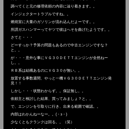
調べてくと元の修理依頼の内容に辿り着きます。。
インジェクタートラブルですね。。
燃焼室に大量のガソリンが流れ込んだよーです。。
所謂ガスハンマーってヤツで彼はへそを曲げたようです。。
さてと・・・
どーすっか？予算の問題もあるので中古エンジンですな？
と。。
が・・・意外な事にＶＧ３０ＤＥＴＴエンジンが全然ねー
し。。
ＲＢ系は結構あるのにＶＧ３０が無い。。
放置する事数週間、やっと一機ＶＧ３０ＤＥＴＴエンジン発
見！！
しかし・・・状態わからず。。保証無し。。
依頼主と検討した結果、買ってみましょ？と。。
で、エンジンを引取りに行き、出来る範囲で確認。。
内部はわかんねーなー。。(・з・)
少なくともクランクは回る。。（笑）