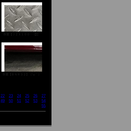
作業【ＪＺＸ１００･･･②】
作業【ＢＮＲ３２】（´ω｀）
22
23
24
25
26
27
49
50
51
52
53
54
55