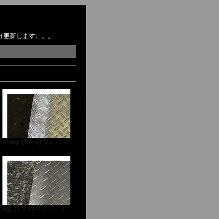
け更新します。。。
作業【ＺＤ８】（´ω｀）
作業【ＺＣ６ターボ・・・①】（*´ω｀）