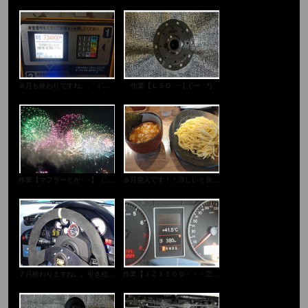
８月も終わりですね。。（´ω｀；）
作業【ＬＳＤ･･･】(´ー｀*)
作業【マフラーとか･･･】（´ω｀）
８月突入です！！涼しいと良いなぁ・・・(￣ ￣；)
７月終わりますね。。引き続き猛暑です。。( ；´Д｀)
作業【ＪＺＸ１００・・・②】(・・ )