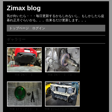
Zimax blog
気が向いたら・・・毎日更新するかもしれないし、もしかしたら盆
暮れ正月ぐらいかも。。。出来るだけ更新します。。。
トップページ
ログイン
ギャラリー
作業【色々･･･】
作業【色々･･･】（´ω｀）
作業【クラッチとか･･･】
作業【ジムニーにターボ取付け。。】