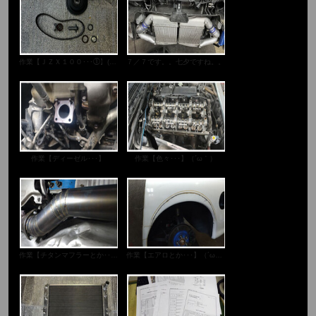
作業【ＪＺＸ１００･･･①】(・・ )
７／７です。。七夕ですね。。
作業【ディーゼル･･･】
作業【色々･･･】（´ω｀）
作業【チタンマフラーとか･･･】（´ω｀）
作業【エアロとか･･･】（´ω｀）